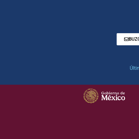
BUZ
Últi