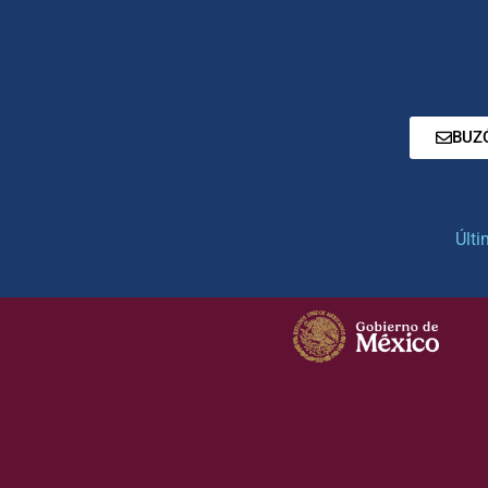
BUZ
Últi