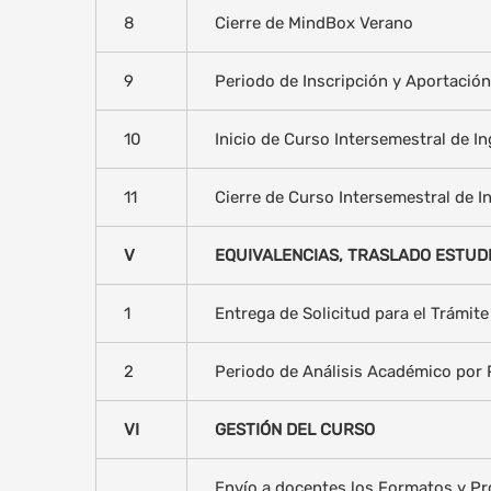
8
Cierre de MindBox Verano
9
Periodo de Inscripción y Aportación
10
Inicio de Curso Intersemestral de In
11
Cierre de Curso Intersemestral de I
V
EQUIVALENCIAS, TRASLADO ESTUDI
1
Entrega de Solicitud para el Trámite
2
Periodo de Análisis Académico por 
VI
GESTIÓN DEL CURSO
Envío a docentes los Formatos y P