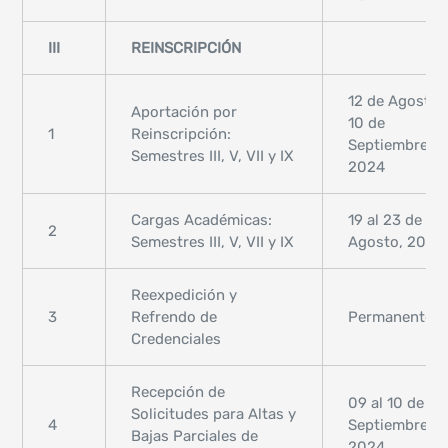
III
REINSCRIPCIÓN
12 de Agosto 
Aportación por
10 de
1
Reinscripción:
Septiembre,
Semestres III, V, VII y IX
2024
Cargas Académicas:
19 al 23 de
2
Semestres III, V, VII y IX
Agosto, 2024
Reexpedición y
3
Refrendo de
Permanente
Credenciales
Recepción de
09 al 10 de
Solicitudes para Altas y
4
Septiembre,
Bajas Parciales de
2024