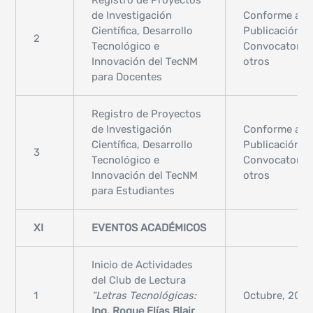
Registro de Proyectos
de Investigación
Conforme a
Científica, Desarrollo
Publicación d
2
Tecnológico e
Convocatoria,
Innovación del TecNM
otros
para Docentes
Registro de Proyectos
de Investigación
Conforme a
Científica, Desarrollo
Publicación d
3
Tecnológico e
Convocatoria,
Innovación del TecNM
otros
para Estudiantes
XI
EVENTOS ACADÉMICOS
Inicio de Actividades
del Club de Lectura
1
“Letras Tecnológicas:
Octubre, 202
Ing. Roque Elías Blair