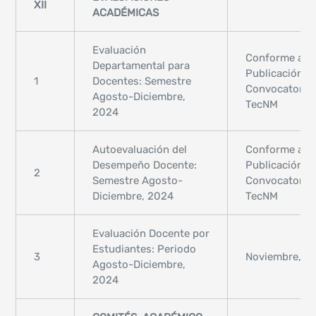
XII
ACADÉMICAS
Evaluación
Conforme a
Departamental para
Publicación d
1
Docentes: Semestre
Convocatoria
Agosto-Diciembre,
TecNM
2024
Autoevaluación del
Conforme a
Desempeño Docente:
Publicación d
2
Semestre Agosto-
Convocatoria
Diciembre, 2024
TecNM
Evaluación Docente por
Estudiantes: Periodo
3
Noviembre, 2
Agosto-Diciembre,
2024