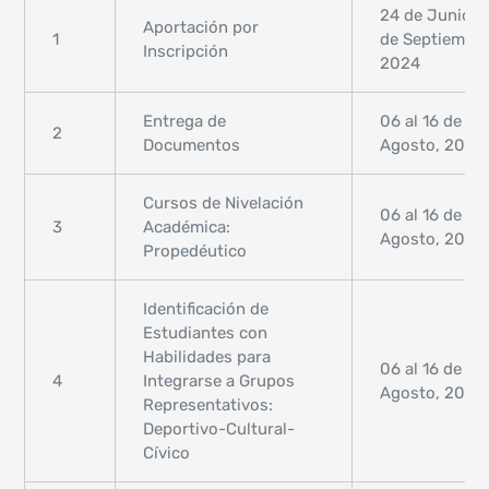
24 de Junio al
Aportación por
1
de Septiembre
Inscripción
2024
Entrega de
06 al 16 de
2
Documentos
Agosto, 2024
Cursos de Nivelación
06 al 16 de
3
Académica:
Agosto, 2024
Propedéutico
Identificación de
Estudiantes con
Habilidades para
06 al 16 de
4
Integrarse a Grupos
Agosto, 2024
Representativos:
Deportivo-Cultural-
Cívico