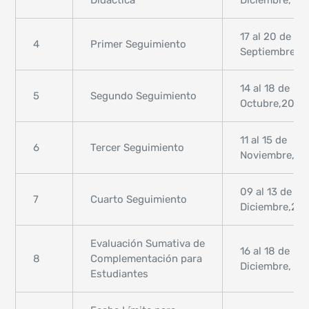
Didáctica
Diciembre, 2
17 al 20 de
4
Primer Seguimiento
Septiembre,2
14 al 18 de
5
Segundo Seguimiento
Octubre,2024
11 al 15 de
6
Tercer Seguimiento
Noviembre,20
09 al 13 de
7
Cuarto Seguimiento
Diciembre,20
Evaluación Sumativa de
16 al 18 de
8
Complementación para
Diciembre, 2
Estudiantes