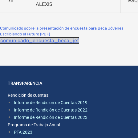
76
ESQ
ALEXIS
Comunicado sobre la presentación de encuesta para Beca Jóvenes
Escribiendo el Futuro (PDF)
comunicado_encuesta_beca_jef
TRANSPARENCIA
Rendición de cuentas:
Informe de Rendición de Cuentas 2019
Informe de Rendición de Cuentas 2022
Informe de Rendición de Cuentas 2023
Programa de Trabajo Anual
PTA 2023