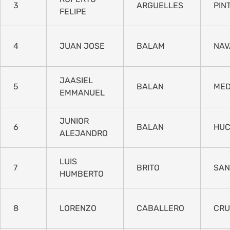
3
ARGUELLES
PIN
FELIPE
4
JUAN JOSE
BALAM
NAV
JAASIEL
5
BALAN
MED
EMMANUEL
JUNIOR
6
BALAN
HUC
ALEJANDRO
LUIS
7
BRITO
SAN
HUMBERTO
8
LORENZO
CABALLERO
CRU