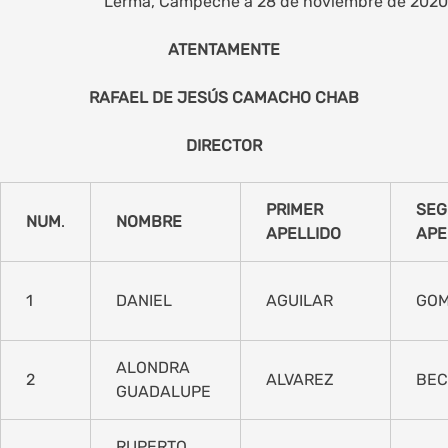
Lerma, Campeche a 28 de noviembre de 2020
ATENTAMENTE
RAFAEL DE JESÚS CAMACHO CHAB
DIRECTOR
PRIMER
SE
NUM
.
NOMBRE
APELLIDO
APE
1
DANIEL
AGUILAR
GO
ALONDRA
2
ALVAREZ
BEC
GUADALUPE
RUPERTO