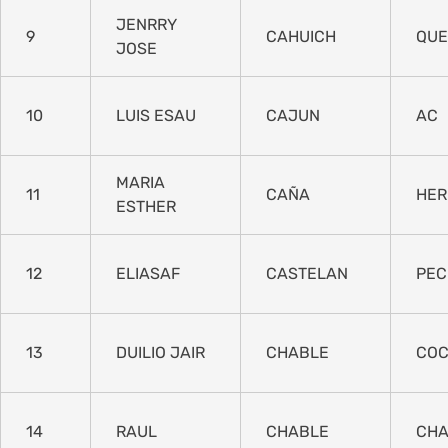
JENRRY
9
CAHUICH
QU
JOSE
10
LUIS ESAU
CAJUN
AC
MARIA
11
CAÑA
HER
ESTHER
12
ELIASAF
CASTELAN
PEC
13
DUILIO JAIR
CHABLE
CO
14
RAUL
CHABLE
CHA