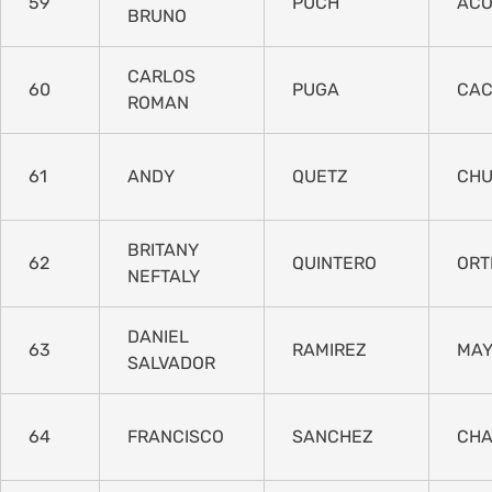
59
PUCH
ACO
BRUNO
CARLOS
60
PUGA
CA
ROMAN
61
ANDY
QUETZ
CH
BRITANY
62
QUINTERO
ORT
NEFTALY
DANIEL
63
RAMIREZ
MA
SALVADOR
64
FRANCISCO
SANCHEZ
CH