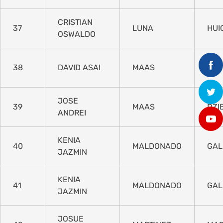
CRISTIAN
37
LUNA
HUI
OSWALDO
38
DAVID ASAI
MAAS
MA
JOSE
39
MAAS
DZI
ANDREI
KENIA
40
MALDONADO
GAL
JAZMIN
KENIA
41
MALDONADO
GAL
JAZMIN
JOSUE