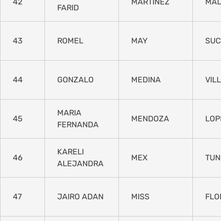
42
MARTINEZ
MA
FARID
43
ROMEL
MAY
SUC
44
GONZALO
MEDINA
VIL
MARIA
45
MENDOZA
LOP
FERNANDA
KARELI
46
MEX
TUN
ALEJANDRA
47
JAIRO ADAN
MISS
FLO