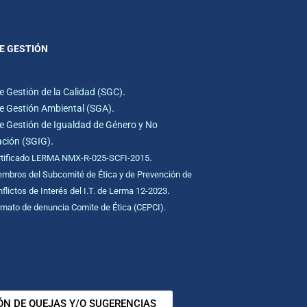
E GESTIÓN
.
e Gestión de la Calidad (SGC)
.
e Gestión Ambiental (SGA)
e Gestión de Igualdad de Género y No
.
ación (SGIG)
.
rtificado LERMA NMX-R-025-SCFI-2015
mbros del Subcomité de Ética y de Prevención de
.
flictos de Interés del I.T. de Lerma 12-2023
mato de denuncia Comite de Ética (CEPCI).
ÓN DE QUEJAS Y/O SUGERENCIAS